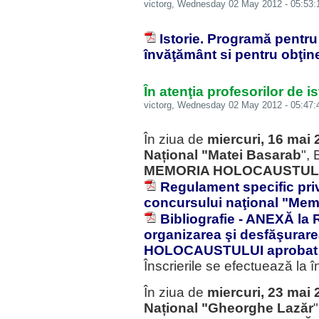
victorg
, Wednesday 02 May 2012 - 05:53:
Istorie. Programă pentru
învăţământ si pentru obţin
În atenţia profesorilor de is
victorg
, Wednesday 02 May 2012 - 05:47:
În ziua de
miercuri, 16 mai 
Național "Matei Basarab
", 
MEMORIA HOLOCAUSTULUI, 
Regulament specific pri
concursului naţional "Memo
Bibliografie - ANEXĂ la 
organizarea şi desfăşura
HOLOCAUSTULUI aprobat c
Înscrierile se efectuează la 
În ziua de
miercuri, 23 mai 
Național "Gheorghe Lazăr