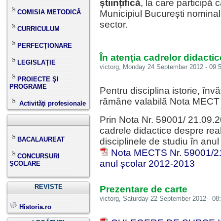
științifică
, la care participă 
COMISIA METODICĂ
Municipiul București nominali
sector.
CURRICULUM
PERFECŢIONARE
În atenția cadrelor didactic
LEGISLAŢIE
victorg
, Monday 24 September 2012 - 09:5
PROIECTE ŞI
PROGRAME
Pentru disciplina istorie, înv
rămâne valabilă Nota MECT 
Activităţi profesionale
Prin Nota Nr. 59001/ 21.09
cadrele didactice despre reali
BACALAUREAT
disciplinele de studiu în anu
Nota MECTS Nr. 59001/21.0
CONCURSURI
anul școlar 2012-2013
ŞCOLARE
REVISTE
Prezentare de carte
victorg
, Saturday 22 September 2012 - 08:
Historia.ro