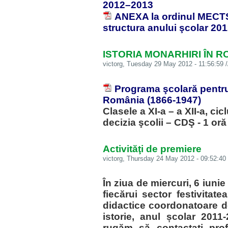
2012–2013
ANEXA la ordinul MECTS 
structura anului şcolar 20
ISTORIA MONARHIRI ÎN RO
victorg
, Tuesday 29 May 2012 - 11:56:59 
Programa şcolară pentru 
România (1866-1947)
Clasele a XI-a – a XII-a, cic
decizia şcolii – CDŞ - 1 o
Activităţi de premiere
victorg
, Thursday 24 May 2012 - 09:52:40 
În ziua de miercuri, 6 iunie
fiecărui sector festivitat
didactice coordonatoare de
istorie, anul școlar 2011
rugăm să contactați profes