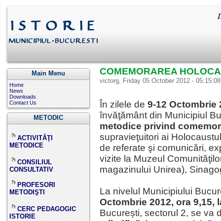
COMEMORAREA HOLOCA
Main Menu
victorg
, Friday 05 October 2012 - 05:15:08
Home
News
Downloads
În zilele de
9-12 Octombrie
Contact Us
învăţământ din Municipiul B
METODIC
metodice privind comemor
supravieţuitori ai Holocaustu
ACTIVITĂŢI
METODICE
de referate şi comunicări, e
vizite la Muzeul Comunităţilo
CONSILIUL
magazinului Unirea), Sinagog
CONSULTATIV
PROFESORI
La nivelul Municipiului Bucur
METODIŞTI
Octombrie 2012, ora 9,15, l
CERC PEDAGOGIC
București, sectorul 2, se va
ISTORIE