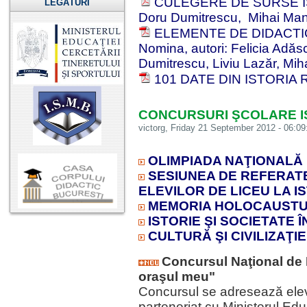
CULEGERE DE SURSE ISTO
LEGĂTURI
Doru Dumitrescu, Mihai Man
ELEMENTE DE DIDACTICĂ A
Nomina, autori: Felicia Adăsc
Dumitrescu, Liviu Lazăr, Mi
101 DATE DIN ISTORIA
CONCURSURI ŞCOLARE IS
victorg
, Friday 21 September 2012 - 06:09
OLIMPIADA NAŢIONALĂ D
SESIUNEA DE REFERATE 
ELEVILOR DE LICEU LA I
MEMORIA HOLOCAUSTU
ISTORIE ŞI SOCIETATE 
CULTURĂ ŞI CIVILIZAŢ
Concursul Naţional de I
oraşul meu"
Concursul se adresează elevi
parteneriat cu Ministerul Educ