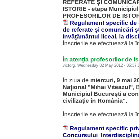
REFERATE ȘI COMUNICĂRI
ISTORIE - etapa Municipiul
PROFESORILOR DE ISTOR
Regulament specific de 
de referate şi comunicări şti
învăţământul liceal, la disci
Înscrierile se efectuează la 
În atenţia profesorilor de i
victorg
, Wednesday 02 May 2012 - 05:37:
În ziua de
miercuri, 9 mai 2
Național "Mihai Viteazul"
, 
Municipiul București a conc
civilizaţie în România"
.
Înscrierile se efectuează la 
Regulament specific pri
Concursului Interdisciplinar