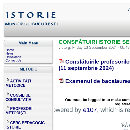
CONSFĂTUIRI ISTORIE S
Main Menu
victorg
, Friday 13 September 2024 - 08:49
Home
News
Downloads
Contact Us
Consfătuirile profesorilo
(11 septembrie 2024)
METODIC
Examenul de bacalaureat
ACTIVITĂŢI
METODICE
CONSILIUL
CONSULTATIV
You must be logged in to make commen
register
This site is powered by
e107
, which is 
PROFESORI
METODIŞTI
CERC PEDAGOGIC
'kh
ISTORIE